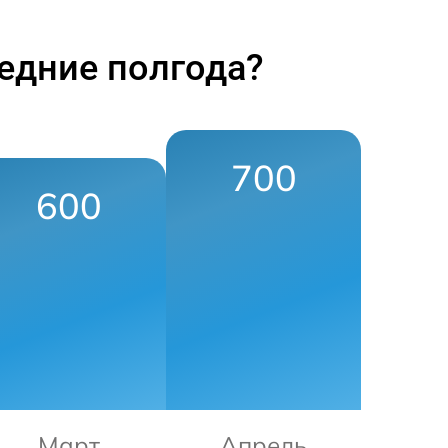
едние полгода?
700
600
Март
Апрель