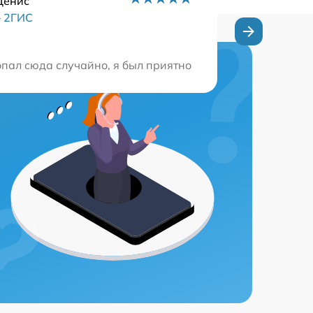
Денис
–
2ГИС
ятно иметь дело с настоящими профессионалами. Обязат
попал сюда случайно, я был приятно удивлен высоким ур