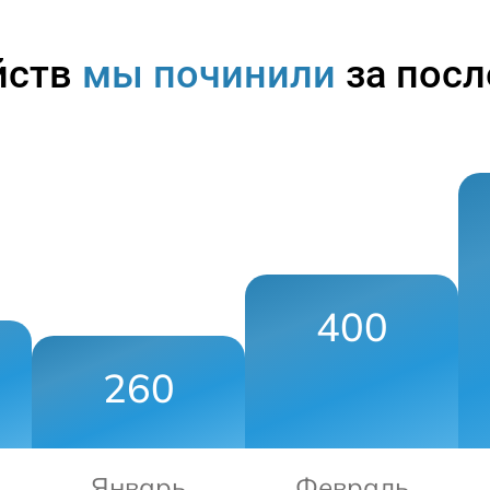
йств
мы починили
за посл
400
260
Январь
Февраль