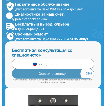
Гарантийное обслуживание
духового шкафа Beko OIM 27200 A до 3 лет
Диагностика за наш счет,
ремонт по желанию
Бесплатный выезд курьера
в день обращения
Срочный ремонт
духового шкафа Beko OIM 27200 A от 35 минут
Бесплатная консультация со
специалистом
Оставить заявку
Нажимая на кнопку "Оставить заявку" Вы соглашаетесь c
политикой
конфиденциальности