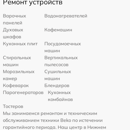
Ремонт устройств
Варочных
Водонагревателей
панелей
Духовых
Кофемашин
шкафов
Кухонных плит
Посудомоечных
машин
Стиральных
Вертикальных
машин
пылесосов
Морозильных
Сушильных
камер
машин
Кофеварок
Блендеров
Парогенераторов
Кухонных
комбайнов
Тостеров
Мы занимаемся ремонтом и техническим
обслуживанием техники Beko по истечении
гарантийного периода. Наш центр в Нижнем