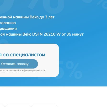
ечной машины Beko до 3 лет
 желанию
бращения
чной машины
Beko DSFN 26210 W от 35 минут
я со специалистом
Оставить заявку
есь c
политикой конфиденциальности