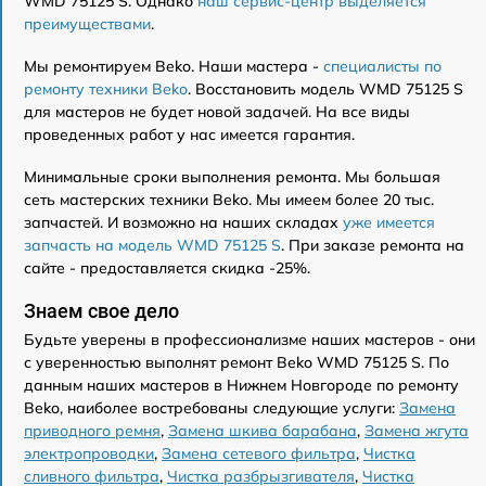
WMD 75125 S. Однако
наш сервис-центр выделяется
преимуществами
.
Мы ремонтируем Beko. Наши мастера -
специалисты по
ремонту техники Beko
. Восстановить модель WMD 75125 S
для мастеров не будет новой задачей. На все виды
проведенных работ у нас имеется гарантия.
Минимальные сроки выполнения ремонта. Мы большая
сеть мастерских техники Beko. Мы имеем более 20 тыс.
запчастей. И возможно на наших складах
уже имеется
запчасть на модель WMD 75125 S
. При заказе ремонта на
сайте - предоставляется скидка -25%.
Знаем свое дело
Будьте уверены в профессионализме наших мастеров - они
с уверенностью выполнят ремонт Beko WMD 75125 S. По
данным наших мастеров в Нижнем Новгороде по ремонту
Beko, наиболее востребованы следующие услуги:
Замена
приводного ремня
,
Замена шкива барабана
,
Замена жгута
электропроводки
,
Замена сетевого фильтра
,
Чистка
сливного фильтра
,
Чистка разбрызгивателя
,
Чистка