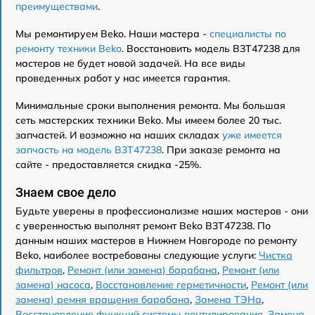
преимуществами
.
Мы ремонтируем Beko. Наши мастера -
специалисты по
ремонту техники Beko
. Восстановить модель B3T47238 для
мастеров не будет новой задачей. На все виды
проведенных работ у нас имеется гарантия.
Минимальные сроки выполнения ремонта. Мы большая
сеть мастерских техники Beko. Мы имеем более 20 тыс.
запчастей. И возможно на наших складах
уже имеется
запчасть на модель B3T47238
. При заказе ремонта на
сайте - предоставляется скидка -25%.
Знаем свое дело
Будьте уверены в профессионализме наших мастеров - они
с уверенностью выполнят ремонт Beko B3T47238. По
данным наших мастеров в Нижнем Новгороде по ремонту
Beko, наиболее востребованы следующие услуги:
Чистка
фильтров
,
Ремонт (или замена) барабана
,
Ремонт (или
замена) насоса
,
Восстановление герметичности
,
Ремонт (или
замена) ремня вращения барабана
,
Замена ТЭНа
,
Восстановление функций системы вентилирования
,
Замена