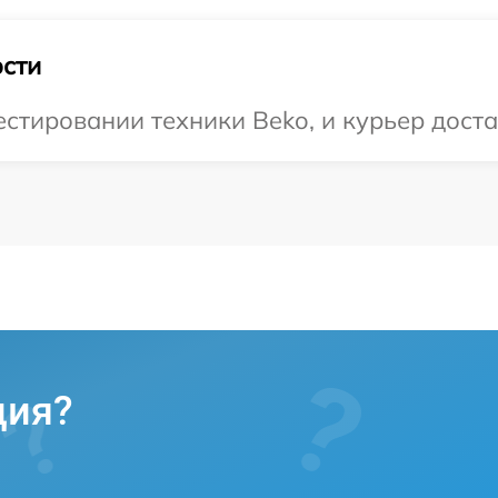
сти
тировании техники Beko, и курьер достав
ция?