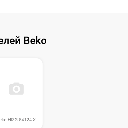
елей Beko
eko HIZG 64124 X