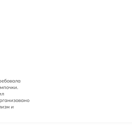
ребовала
ампочки.
ил
организовано
лизм и