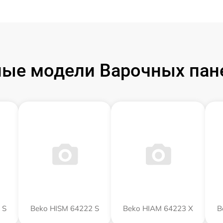
ые модели Варочных пан
 S
Beko HISM 64222 S
Beko HIAM 64223 X
B