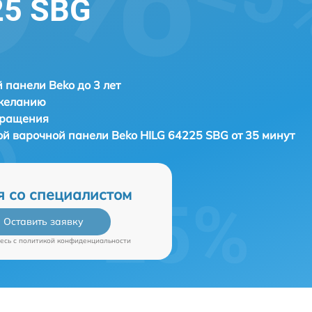
25 SBG
 панели Beko до 3 лет
 желанию
бращения
ой варочной панели
Beko HILG 64225 SBG от 35 минут
я со специалистом
Оставить заявку
есь c
политикой конфиденциальности