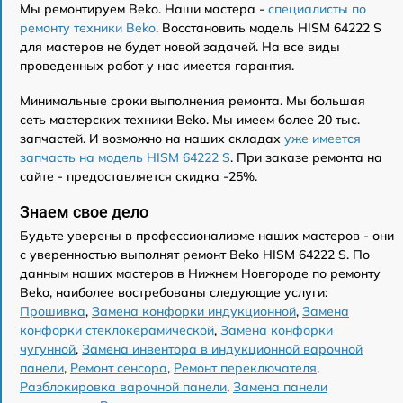
Мы ремонтируем Beko. Наши мастера -
специалисты по
ремонту техники Beko
. Восстановить модель HISM 64222 S
для мастеров не будет новой задачей. На все виды
проведенных работ у нас имеется гарантия.
Минимальные сроки выполнения ремонта. Мы большая
сеть мастерских техники Beko. Мы имеем более 20 тыс.
запчастей. И возможно на наших складах
уже имеется
запчасть на модель HISM 64222 S
. При заказе ремонта на
сайте - предоставляется скидка -25%.
Знаем свое дело
Будьте уверены в профессионализме наших мастеров - они
с уверенностью выполнят ремонт Beko HISM 64222 S. По
данным наших мастеров в Нижнем Новгороде по ремонту
Beko, наиболее востребованы следующие услуги:
Прошивка
,
Замена конфорки индукционной
,
Замена
конфорки стеклокерамической
,
Замена конфорки
чугунной
,
Замена инвентора в индукционной варочной
панели
,
Ремонт сенсора
,
Ремонт переключателя
,
Разблокировка варочной панели
,
Замена панели