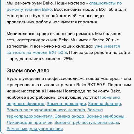
Мы ремонтируем Beko. Наши мастера -
специалисты по
ремонту техники Beko
. Восстановить модель BXT 50 S для
мастеров не будет новой задачей. На все виды
проведенных работ у нас имеется гарантия.
Минимальные сроки выполнения ремонта. Мы большая
сеть мастерских техники Beko. Мы имеем более 20 тыс.
запчастей. И возможно на наших складах
уже имеется
запчасть на модель BXT 50 S
. При заказе ремонта на сайте
- предоставляется скидка -25%.
Знаем свое дело
Будьте уверены в профессионализме наших мастеров - они
с уверенностью выполнят ремонт Beko BXT 50 S. По данным
наших мастеров в Нижнем Новгороде по ремонту Beko,
наиболее востребованы следующие услуги:
Промывка
водяного фильтра
,
Замена прокладки
,
Замена фланца
,
Замена предохранительного клапана
,
Замена
термопредохранителя
,
Замена анода
,
Замена мембраны
,
Ликвидация протечек
,
Замена труб поступления воды
,
Ремонт модуля управления
.